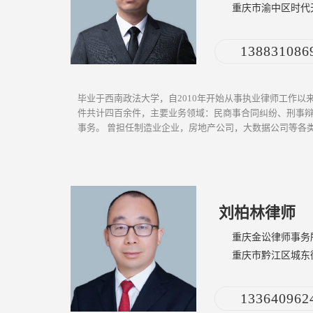
重庆市渝中区时代天
138831086
毕业于西南政法大学，自2010年开始从事执业律师工作以
件共计四百余件，主要业务领域：民商事合同纠纷、刑事
事务。 曾担任制造业企业，房地产公司，大数据公司等各
对象的良好评价。十四年的...
[ 更多介绍 ]
刘柏林律师
重庆金讼律师事务
重庆市黔江区城东街
楼
133640962