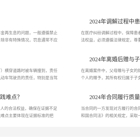
2024年调解过程中
本金再生息的问题，一般遵循禁止
在医疗纠纷调解过程中，保障患
，除非有特殊情况，罚息通常不应
法权益，必须遵循法律规定，尊
专业的调解机制促进双方沟通，达成
2024年离婚后赠与
灯）横穿道路时被车辆撞到，责任
在离婚案件中，父母赠与子女的
机动车驾驶员的责任，特别是当驾
个人的赠予，其所有权归属于子女
一定的责任。...
实践难点？
2024年合同履行质
告人的合法权益，确保在证据不足
当合同的一方发现对方履行的合
践难点主要体现在证据标准的把
和国合同法》的相关规定，采取
知差异等方面。...
修理、重做、减少价款或者赔偿损失