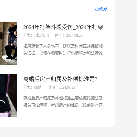
k8凯发
2024年打架斗殴受伤_2024年打架
分类：刑法知识
时间：2024.08.29
斗殴受伤评级
如果遭受了人身伤害，建议及时就医并保留相
关证据，以便在需要时进行伤情鉴定和法律维
权。同时，也应该尊重法律，避免使用暴力手
段解决问题。法头条小编整理了相关资料，将
在下文中告诉大家“打架斗殴”的相关问题。...
离婚后房产归属及补偿标准是?
分类：结婚
时间：2024.08.29
离婚后房产归属及补偿标准主要依据婚姻法及
相关司法解释，考虑房产的性质（婚前财产还
是婚后共同财产）、双方贡献度及子女抚养等
因素综合判定。若房产为婚后共同财产，原则
上应平等分割；若为一方婚前财产，则根据具
体情况判断是否涉及补偿。...