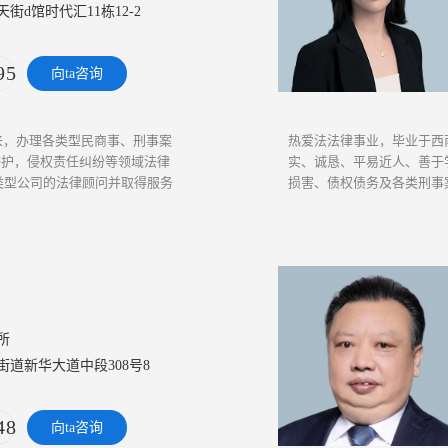
街d馆时代汇11栋12-2
95
向ta咨询
来，办理各类型民商事、刑事案
热爱法法律事业，毕业于西
辩护，侵权责任纠纷等领域法律
实、诚恳、平易近人、善于学
类型公司的法律顾问并取得服务
损害、债权债务及各类刑事案件
所
道新华大道中段308号8
48
向ta咨询