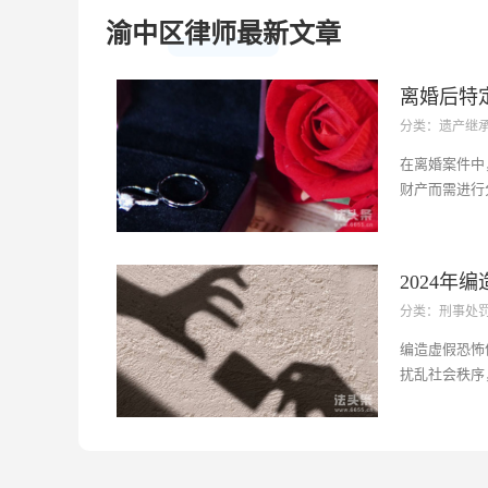
渝中区律师最新文章
离婚后特
分类：遗产继
围？
在离婚案件中
财产而需进行
定为个人财产
围内。这些财
或赠与所得且
2024年
人身损害获得的
分类：刑事处
编造虚假
编造虚假恐怖
扰乱社会秩序
动犯罪存在本
多地是通过对
乱社会秩序，
破坏、恐吓等