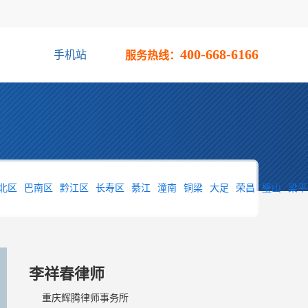
400-668-6166
手机站
服务热线：
北区
巴南区
黔江区
长寿区
綦江
潼南
铜梁
大足
荣昌
璧山
梁平
李祥春律师
重庆辉腾律师事务所