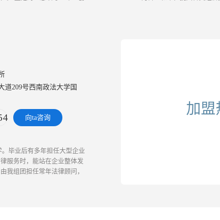
件，受到当地党委政府和群众一
所
大道209号西南政法大学国
楼
加盟
54
向ta咨询
学。毕业后有多年担任大型企业
法律服务时，能站在企业整体发
司由我组团担任常年法律顾问，