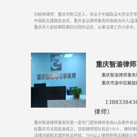
刘柏林律师：重庆市黔江区人，毕业于中国政法大学法学
中国民主建国会会员，重庆金讼律师事务所高级合伙人(监
重庆市人民检察院第四分院听证员，从事法律工作20多年
富的执业实践经验，具有优良...
[ 更多介绍 ]
重庆智渝律师
重庆智渝律师事务
重庆市渝中区解放
广场35-3-6
13883384
律师）
重庆智渝律师事务所是一家专门提供律师咨询以及案件诉讼服
经重庆司法局批准成立，目前律师团队有近100人，律所
法律功底和丰富的执业经验，70%以上律师获得法律硕士学