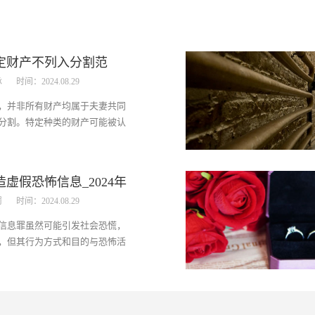
定财产不列入分割范
承
时间：2024.08.29
，并非所有财产均属于夫妻共同
分割。特定种类的财产可能被认
，从而不在离婚时的财产分割范
产通常包括婚前个人财产、继承
明确归个人所有的财产、以及因
编造虚假恐怖信息_2024年
赔偿等。...
罚
时间：2024.08.29
恐怖信息罪的类型
信息罪虽然可能引发社会恐慌，
，但其行为方式和目的与恐怖活
质区别。编造虚假恐怖信息罪更
虚假恐怖信息的编造和传播来扰
而恐怖活动犯罪则是通过暴力、
直接手段来制造社会恐慌和危害