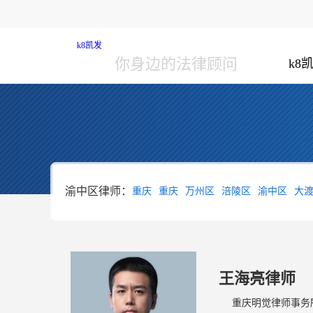
k8凯发
你身边的法律顾问
k8
渝中区律师：
重庆
重庆
万州区
涪陵区
渝中区
大
王海亮律师
重庆明觉律师事务