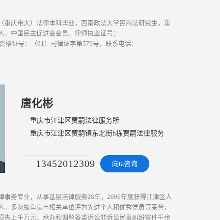
（重庆电大）法律本科毕业，西南政法大学民商法研究生，重
人，中国民主促进会会员。律师执业证号：
4，律师资格证号：（91）司律证字第579号，联系电话：
律师从事专职工作三十余年，始终坚持以...
[ 更多介绍 ]
唐化彬
重庆市江津区贾嗣法律服务所
重庆市江津区贾嗣镇东北街h栋贾嗣法律服务
所一楼
13452012309
向ta咨询
事务专业，从事基层法律服务28年，2006年度获得江津区人
人，多次被重庆市相关单位评为先进个人和优秀党员等荣誉，
损失上千万元，承办和调解各类诉讼非诉讼民事纠纷案件千余