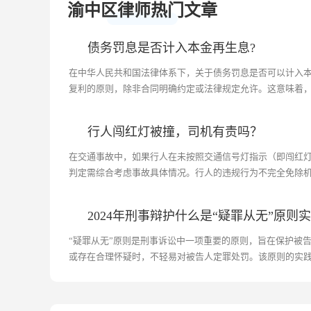
渝中区律师热门文章
债务罚息是否计入本金再生息?
在中华人民共和国法律体系下，关于债务罚息是否可以计入
复利的原则，除非合同明确约定或法律规定允许。这意味着
被再次计息。...
行人闯红灯被撞，司机有责吗？
在交通事故中，如果行人在未按照交通信号灯指示（即闯红
判定需综合考虑事故具体情况。行人的违规行为不完全免除
驶员有机会预见并避免事故而未采取措施时，司机可能需要承担
2024年刑事辩护什么是“疑罪从无”原则
“疑罪从无”原则是刑事诉讼中一项重要的原则，旨在保护被
或存在合理怀疑时，不轻易对被告人定罪处罚。该原则的实
握、司法人员的观念转变、侦查技术的局限性以及社会公众的认