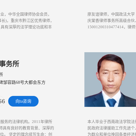
专业，中华全国律师协会会员，
廖友谊律师，中国政法大学
事长)，重庆市黔江区优秀律师，
庆棠香律师事务所高级合伙
，具有深厚的法学理论功底和丰
1500120031047741
13709403681。廖友谊
事务所
所
碑邹容路68号大都会东方
366（邓
向ta咨询
务的法律机构。2011年律所
本人毕业于西南政法学院法律
律师具有良好的教育背景、深厚的
民政府法律援助工作先进个
位。 坚定的理念续写生命：创
为群众和单位挽回各类经济