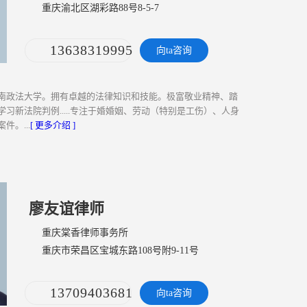
重庆渝北区湖彩路88号8-5-7
13638319995
向ta咨询
南政法大学。拥有卓越的法律知识和技能。极富敬业精神、踏
习新法院判例.....专注于婚婚姻、劳动（特别是工伤）、人身
。...
[ 更多介绍 ]
廖友谊律师
重庆棠香律师事务所
重庆市荣昌区宝城东路108号附9-11号
13709403681
向ta咨询