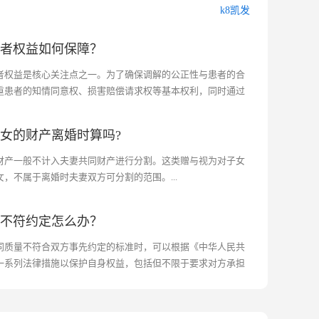
k8凯发
患者权益如何保障？
者权益是核心关注点之一。为了确保调解的公正性与患者的合
重患者的知情同意权、损害赔偿请求权等基本权利，同时通过
合理、公平的k8凯发的解决方案。...
子女的财产离婚时算吗?
财产一般不计入夫妻共同财产进行分割。这类赠与视为对子女
，不属于离婚时夫妻双方可分割的范围。...
量不符约定怎么办？
同质量不符合双方事先约定的标准时，可以根据《中华人民共
一系列法律措施以保护自身权益，包括但不限于要求对方承担
等违约责任。...