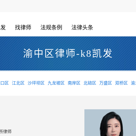
凯发
找律师
法规条例
法律头条
渝中区律师-k8凯发
渡口区
江北区
沙坪坝区
九龙坡区
南岸区
北碚区
万盛区
双桥区
渝
所律师